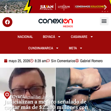
NACIONAL
BOYACÁ
CASANARE
CUNDINAMARCA
META
mayo 25, 2026
8:28 am
Sin Comentarios
Gabriel Romero
BOYACÁ
Actualidad
,
Judicial
Judicializan a médico señalado de
captar más de $2.200 millones con