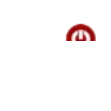
NACIONAL
Hollman
Morris
denunció que
el equipo de
Abelardo de la
Espriella
excluyó a
Inravisión de