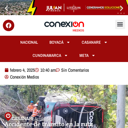
NACIONAL
BOYACÁ
CASANARE
CUNDINAMARCA
META
febrero 4, 2025
10:40 am
Sin Comentarios
Conexión Medios
CASANARE
Actualidad
Accidente de tránsito en la ruta