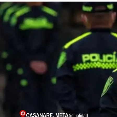
CASANARE
,
META
Actualidad