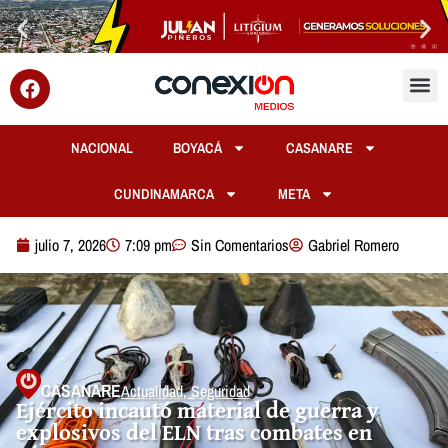
NACIONAL
BOYACÁ
CASANARE
CUNDINAMARCA
META
julio 7, 2026
7:09 pm
Sin Comentarios
Gabriel Romero
CASANARE
Actualidad
,
Seguridad
Ejército incautó material de guerra y
explosivos del ELN tras combates en