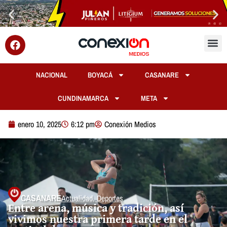
NACIONAL
BOYACÁ
CASANARE
CUNDINAMARCA
META
enero 10, 2025
6:12 pm
Conexión Medios
CASANARE
Actualidad
,
Deportes
Entre arena, música y tradición, así
vivimos nuestra primera tarde en el