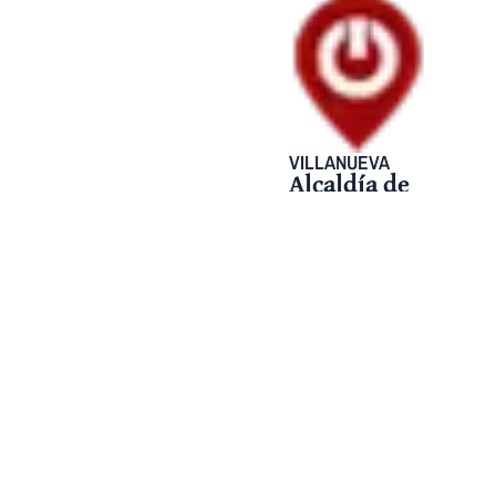
VILLANUEVA
Alcaldía de
Villanueva
Casanare
anuncia su
nuevo
gabinete
9 julio, 2025