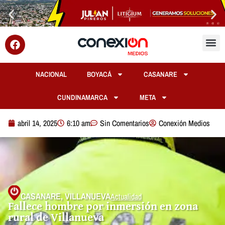
NACIONAL
BOYACÁ
CASANARE
CUNDINAMARCA
META
abril 14, 2025
6:10 am
Sin Comentarios
Conexión Medios
CASANARE
,
VILLANUEVA
Actualidad
Fallece hombre por inmersión en zona
rural de Villanueva