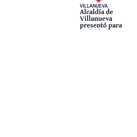
VILLANUEVA
Alcaldía de
Villanueva
presentó para
revisión de
Corporinoquia
el avance en
el Plan Básico
de
Ordenamiento
Territorial
23 enero, 2025