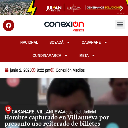
NACIONAL
BOYACÁ
CASANARE
CUNDINAMARCA
META
junio 2, 2025
9:22 pm
Conexión Medios
CASANARE
,
VILLANUEVA
Actualidad
,
Judicial
Hombre capturado en Villanueva por
presunto uso reiterado de billetes