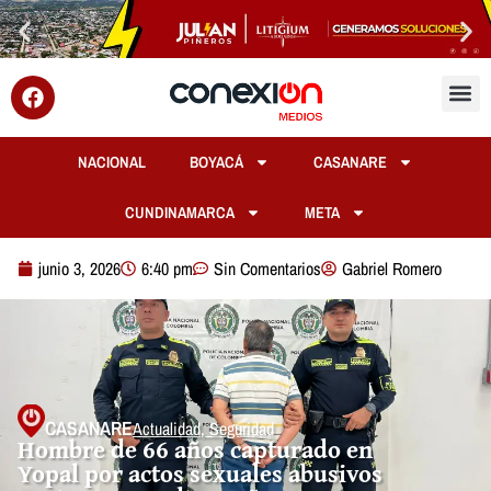
NACIONAL
BOYACÁ
CASANARE
CUNDINAMARCA
META
junio 3, 2026
6:40 pm
Sin Comentarios
Gabriel Romero
CASANARE
Actualidad
,
Seguridad
Hombre de 66 años capturado en
Yopal por actos sexuales abusivos