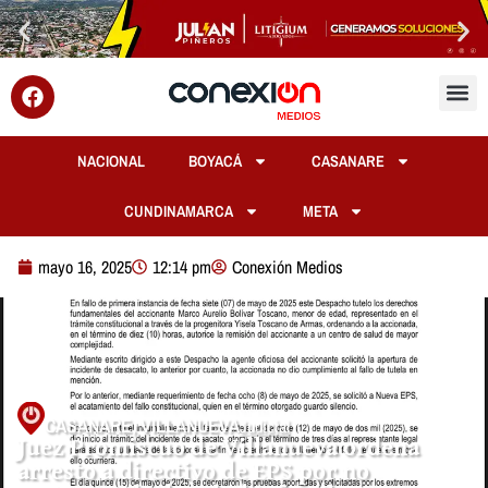
NACIONAL
BOYACÁ
CASANARE
CUNDINAMARCA
META
mayo 16, 2025
12:14 pm
Conexión Medios
CASANARE
,
VILLANUEVA
Judicial
Juez Promiscuo de Villanueva ordena
arresto a directivo de EPS por no