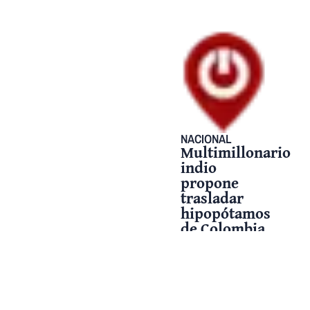
NACIONAL
Multimillonario
indio
propone
trasladar
hipopótamos
de Colombia
para evitar su
sacrificio
28 abril, 2026