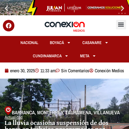
NACIONAL
BOYACÁ
CASANARE
CUNDINAMARCA
META
enero 30, 2025
11:33 am
Sin Comentarios
Conexión Medios
BARRANCA
,
MONTERREY
,
TAURAMENA
,
VILLANUEVA
Actualidad
La lluvia ocasiona suspensión de dos
horas en trabajos programados por