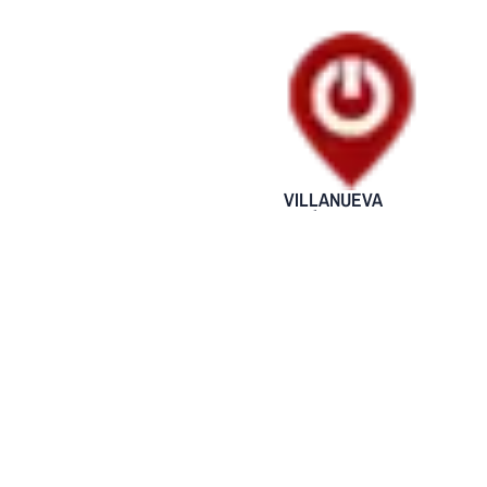
VILLANUEVA
Policía
Nacional
realizó
campaña de
sensibilización
en la
comunidad
del barrio
Morichal en
Villanueva
30 mayo, 2025