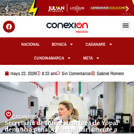
NACIONAL
BOYACÁ
CASANARE
CUNDINAMARCA
META
mayo 22, 2026
8:33 am
Sin Comentarios
Gabriel Romero
CASANARE
Actualidad
,
Judicial
,
Política
Secretaria de Infraestructura de Yopal
denuncia penal y disciplinariamente a