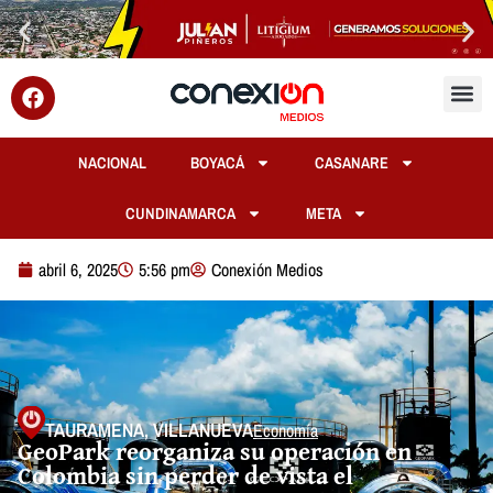
NACIONAL
BOYACÁ
CASANARE
CUNDINAMARCA
META
abril 6, 2025
5:56 pm
Conexión Medios
TAURAMENA
,
VILLANUEVA
Economía
GeoPark reorganiza su operación en
Colombia sin perder de vista el