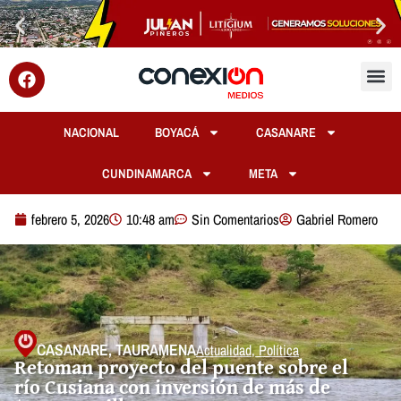
NACIONAL
BOYACÁ
CASANARE
CUNDINAMARCA
META
febrero 5, 2026
10:48 am
Sin Comentarios
Gabriel Romero
CASANARE
,
TAURAMENA
Actualidad
,
Política
Retoman proyecto del puente sobre el
río Cusiana con inversión de más de