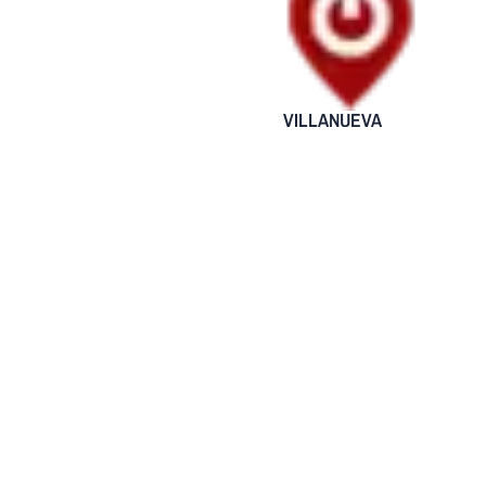
VILLANUEVA
Sonidos
atribuidos a
disparos
generaron
alarma en La
Colmena
10 febrero, 2026