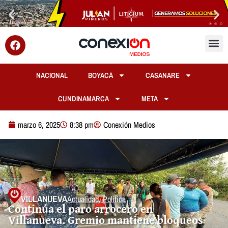
NACIONAL
BOYACÁ
CASANARE
CUNDINAMARCA
META
marzo 6, 2025
8:38 pm
Conexión Medios
VILLANUEVA
Actualidad
,
Política
Continúa el paro arrocero en
Villanueva. Gremio mantiene bloqueos