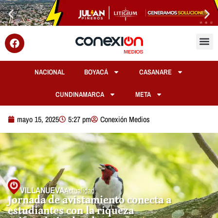
NACIONAL
BOYACÁ
CASANARE
CUNDINAMARCA
META
mayo 15, 2025
5:27 pm
Conexión Medios
VILLANUEVA
Actualidad
Jornada de avistamiento conecta a
estudiantes con la riqueza