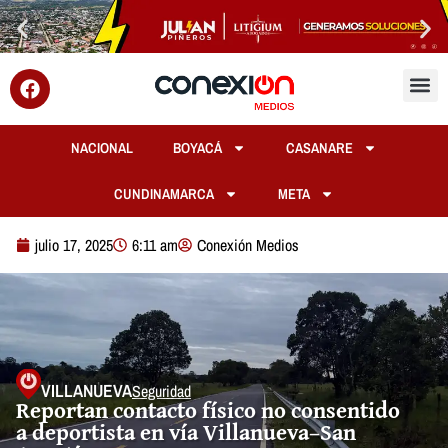
NACIONAL
BOYACÁ
CASANARE
CUNDINAMARCA
META
julio 17, 2025
6:11 am
Conexión Medios
VILLANUEVA
Seguridad
Reportan contacto físico no consentido
a deportista en vía Villanueva–San