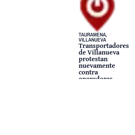
TAURAMENA
,
VILLANUEVA
Transportadores
de Villanueva
protestan
nuevamente
contra
operadoras
GeoPark y
Verano
Energy.
11 junio, 2025