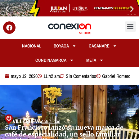
NACIONAL
BOYACÁ
CASANARE
CUNDINAMARCA
META
mayo 12, 2026
11:42 am
Sin Comentarios
Gabriel Romero
VILLANUEVA
Actualidad
San Francisco lanzó su nueva marca de
café de especialidad, un sello familiar