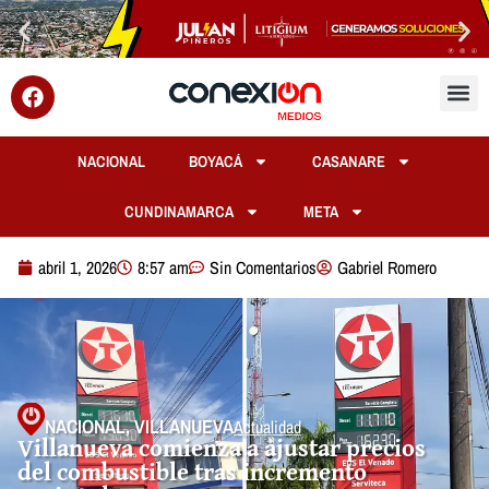
NACIONAL
BOYACÁ
CASANARE
CUNDINAMARCA
META
abril 1, 2026
8:57 am
Sin Comentarios
Gabriel Romero
NACIONAL
,
VILLANUEVA
Actualidad
Villanueva comienza a ajustar precios
del combustible tras incremento