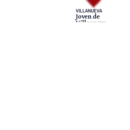
VILLANUEVA
Joven de
Villanueva
obtuvo beca
del 100%
para estudiar
en
universidad
de Estados
Unidos
22 mayo, 2026