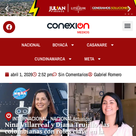
NACIONAL
BOYACÁ
CASANARE
CUNDINAMARCA
META
abril 1, 2026
2:52 pm
Sin Comentarios
Gabriel Romero
INTERNACIONAL
,
NACIONAL
Actualidad
Nina Villarreal y Diana Trujillo, las
colombianas con roles clave en la