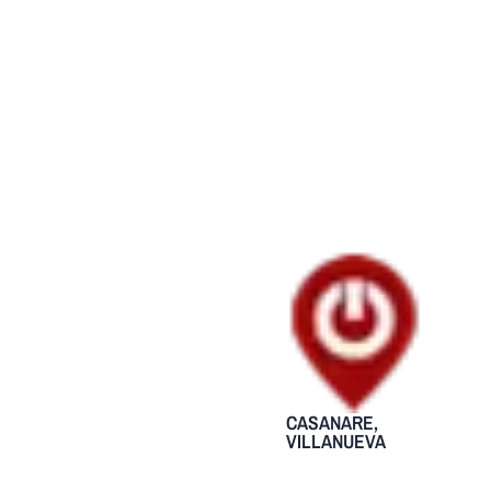
CASANARE
,
VILLANUEVA
Tras su
campaña en