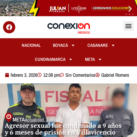
NACIONAL
BOYACÁ
CASANARE
CUNDINAMARCA
META
febrero 3, 2026
12:08 pm
Sin Comentarios
Gabriel Romero
META
Actualidad
,
Judicial
Agresor sexual fue condenado a 9 años
y 6 meses de prisión en Villavicencio