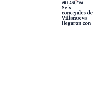
VILLANUEVA
Seis
concejales de
Villanueva
llegaron con
lluvia de
regalos y
sorpresas
para los
niños en la
Colmena
23 diciembre, 2024