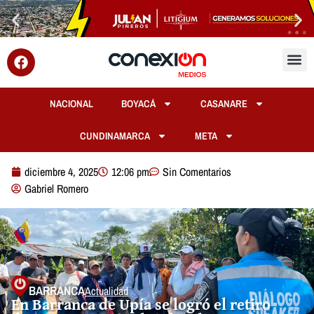
NACIONAL
BOYACÁ
CASANARE
CUNDINAMARCA
META
diciembre 4, 2025
12:06 pm
Sin Comentarios
Gabriel Romero
BARRANCA
Actualidad
En Barranca de Upía se logró el retiro