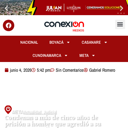
NACIONAL
BOYACÁ
CASANARE
CUNDINAMARCA
META
junio 4, 2026
5:42 pm
Sin Comentarios
Gabriel Romero
META
Actualidad
,
Judicial
Condenan a más de cinco años de
prisión a hombre que agredió a su