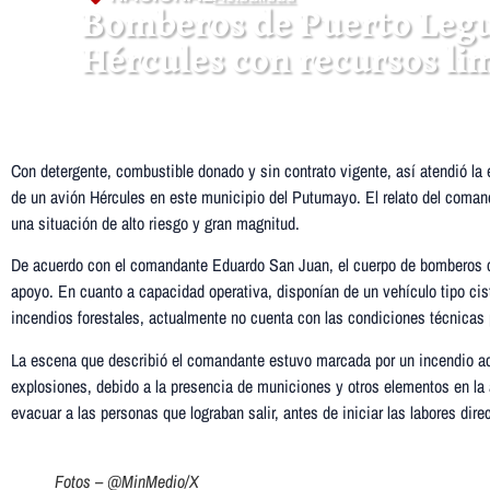
Bomberos de Puerto Legu
Hércules con recursos li
Con detergente, combustible donado y sin contrato vigente, así atendió l
de un avión Hércules en este municipio del Putumayo. El relato del comand
una situación de alto riesgo y gran magnitud.
De acuerdo con el comandante Eduardo San Juan, el cuerpo de bomberos cue
apoyo. En cuanto a capacidad operativa, disponían de un vehículo tipo ci
incendios forestales, actualmente no cuenta con las condiciones técnicas
La escena que describió el comandante estuvo marcada por un incendio act
explosiones, debido a la presencia de municiones y otros elementos en la a
evacuar a las personas que lograban salir, antes de iniciar las labores direc
Fotos – @MinMedio/X