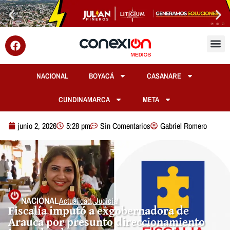
NACIONAL
BOYACÁ
CASANARE
CUNDINAMARCA
META
junio 2, 2026
5:28 pm
Sin Comentarios
Gabriel Romero
NACIONAL
Actualidad
,
Judicial
Fiscalía imputó a exgobernadora de
Arauca por presunto direccionamiento