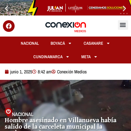
NACIONAL
BOYACÁ
CASANARE
CUNDINAMARCA
META
junio 1, 2025
8:42 am
Conexión Medios
NACIONAL
Hombre asesinado en Villanueva había
salido de la carceleta municipal la