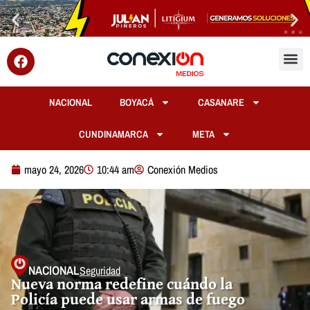
NACIONAL
BOYACÁ
CASANARE
CUNDINAMARCA
META
mayo 24, 2026
10:44 am
Conexión Medios
NACIONAL
Seguridad
Nueva norma redefine cuándo la
Policía puede usar armas de fuego