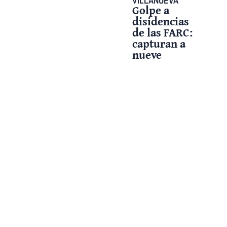
VILLANUEVA
Golpe a
disidencias
de las FARC:
capturan a
nueve
presuntos
integrantes
de redes
criminales en
Casanare y
Meta.
30 mayo, 2025