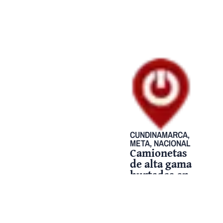
CUNDINAMARCA
,
META
,
NACIONAL
Camionetas
de alta gama
hurtadas en
Meta y
Cundinamarca
habrían sido
entregadas a