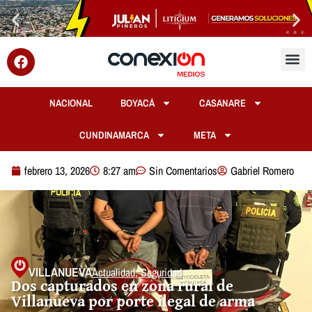
NACIONAL
BOYACÁ
CASANARE
CUNDINAMARCA
META
febrero 13, 2026
8:27 am
Sin Comentarios
Gabriel Romero
VILLANUEVA
Actualidad
,
Seguridad
Dos capturados en zona rural de
Villanueva por porte ilegal de arma