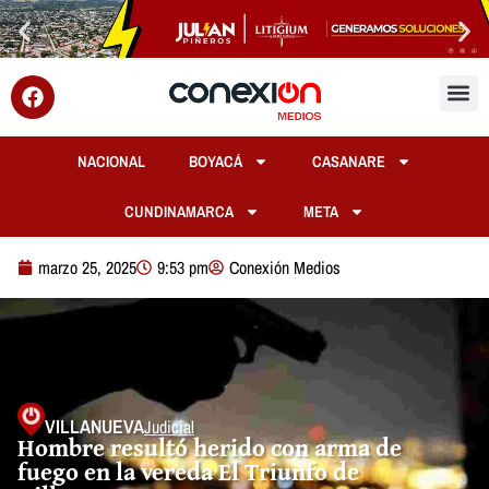
NACIONAL
BOYACÁ
CASANARE
CUNDINAMARCA
META
marzo 25, 2025
9:53 pm
Conexión Medios
VILLANUEVA
Judicial
Hombre resultó herido con arma de
fuego en la vereda El Triunfo de