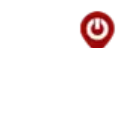
NACIONAL
Gobierno
definiría por
decreto el
salario
mínimo de
2026 en las
próximas
horas
29 diciembre, 2025