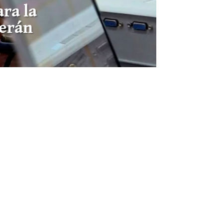
ra la
serán