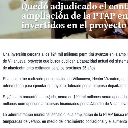
Quedó adjudicado el contr
ampliación de la PTAP en
invertidos en el proyecto
Una inversión cercana a los $24 mil millones permitirá avanzar en la ampl
de Villanueva, proyecto que busca duplicar la capacidad actual del siste
de abastecimiento estimada para los próximos 25 años.
El anuncio fue realizado por el alcalde de Villanueva, Héctor Vizcaíno, qu
interventoría para ejecutar el proyecto, liderado por la empresa departamen
Según la información entregada, cerca de $20 mil millones serán aportad
millones corresponden a recursos financiados por la Alcaldía de Villanuev
La administración municipal señaló que la ampliación de la PTAP busca re
temporadas de verano, en medio del crecimiento poblacional y el aumento