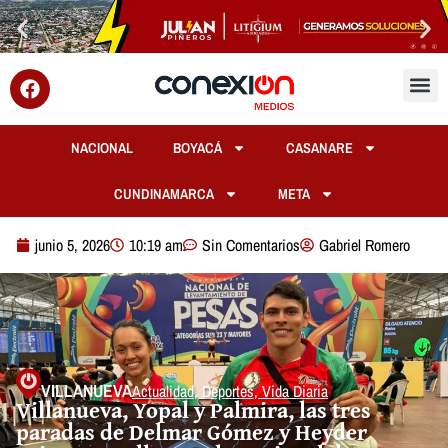
NACIONAL
BOYACÁ
CASANARE
CUNDINAMARCA
META
junio 5, 2026
10:19 am
Sin Comentarios
Gabriel Romero
VILLANUEVA
Actualidad
,
Deportes
,
Vida Diaria
Villanueva, Yopal y Palmira, las tres
paradas de Delmar Gómez y Heyder