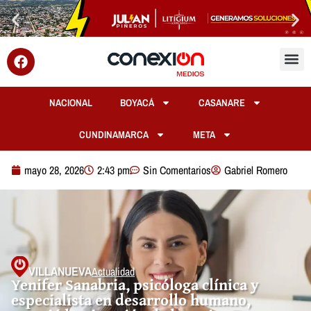
NACIONAL
BOYACÁ
CASANARE
CUNDINAMARCA
META
mayo 28, 2026
2:43 pm
Sin Comentarios
Gabriel Romero
VILLANUEVA
Actualidad
Yenifer Sanabria, psicóloga clínica y
especialista en desarrollo humano,