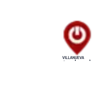
VILLANUEVA
Creadores de
contenido se
postularon
desde
Villanueva en
SmartFilms
2025
23 septiembre, 2025