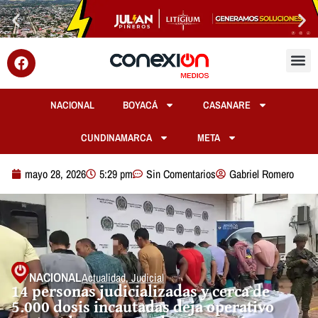
NACIONAL
BOYACÁ
CASANARE
CUNDINAMARCA
META
mayo 28, 2026
5:29 pm
Sin Comentarios
Gabriel Romero
NACIONAL
Actualidad
,
Judicial
14 personas judicializadas y cerca de
5.000 dosis incautadas deja operativo