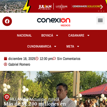
NACIONAL
BOYACÁ
CASANARE
CUNDINAMARCA
META
diciembre 18, 2025
12:00 pm
Sin Comentarios
Gabriel Romero
VILLANUEVA
Actualidad
,
Política
Más de $2.200 millones en